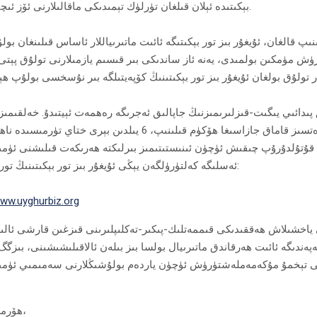
بېكىتىدە ئېلان قىلغان تۈرلۈك تېمىدىكى ماقالىلارنى ئۆز ئىچىگە ئالىدۇ.
پ قالغان، ئۇيغۇر بىز تور بېكىتىگە ئائىت ماتىرىياللار ئاساس قىلىنغان بو
ۈش مۈمكىن بولمىدى، يەنە ئاز ساندىكى بىر قىسىم يازمىلارنى تولۇق پېتى
پىدائىي يىگىت-قىزلىرىمىزنىڭ جاپالىق ئەجرىگە رەھمەت ئېيتىدۇ. خەلقىمىز
ئۇيغۇر بىز تور بېكىتىنىدىن ئۈنۈملۈك پايدىلىنىشىنى، مۇددەتسىز قاماق جازاسىغا ھۆكۈم قىلىنىپ، 6 يىلدىن بې
ئەسلىگە كەلتۈرۈلگەن يېڭى ئۇيغۇر بىز تور بېكىتىنىڭ تور ئادرېسى:
www.uyghurbiz.org
نى ياخشىلاش ھەققىدىكى قىممەتلىك-پىكىر-تەكلىپلىرىنى قىزغىن قارشى ئالىدۇ
پەندىگە ئائىت ھەرقاندق ماتىرىيال بولسا بىز بىلەن ئالاقىلىشىشىنى، بىزگ
ھۆرمەت بىلەن،