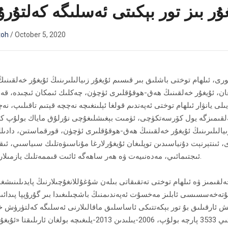
ۇر بىز تور بېكىتى ئەسلىگە كەلتۇر
toh
/
October 5, 2020
ورى، ئىلھام توختى باشلىق بىر قىسىم ئۇيغۇر زىيالىلىرىنىڭ ئۇيغۇر خەلقىنىڭ
تىدىغان، ئۇيغۇر خەلقىنىڭ ھەق-ھوقۇقلىرى ئۈچۈن، چەكلىك ئىمكان ئىچىدە، قە
رەش قىلغان ئەڭ ئالدىنقى سەپ ئىدى. بۇ تور بېكىتى 2014-يىلى يانۋار ئىلھام توختى ئەپەندىم قولغا ئېلىنغىچە نەچچە قېتىم تاقىل
خەلقىمىزگە يول كۆرسەتكۈچى، ئۈمىت بېغىشلىغۇچى نۇرلۇق ماياك بولۇپ كە
 زىيالىلىرىنىڭ ئۇيغۇر خەلقىنىڭ ھەق-ھوقۇقلىرى ئۈچۈن، قورقماستىن، دادىل
ى، ئىنتېرنېت دۇنياسىدىن توپلىغان ئۇيغۇرلارغا مۇناسىۋەتلىك سىياسىي، ئىق
ئىجتىمائىي، مەدەنىيەت ۋە ھەر ساھەگە ئائىت قىممەتلىك يازمىلار توپلانغان.
لقىمىز ۋە ئىلھام توختى تەتقىقاتى بىلەن شۇغۇللانغۇچىلارنىڭ پايدىلىنىش
مۇتەخەسسىسى ئابلىز مەخسۇت ئەپەندىمنىڭ باشچىلىغىدا بىر گۇرۇپپا پىدائى
ىش ئارقىلىق بۇ تور بېكەتتىكى ئاساسلىق ماقالىلارنى ئەسلىگە كەلتۈرۈش خ
مۇۋەپپىقىيەتلىك تاماملىدى. ئەسلىگە كەلتۈرۈلگەن ماقالە جەمئىي 3533 پارچە بولۇپ، 2006-يىلىدىن 2013-يلىغىچە ب