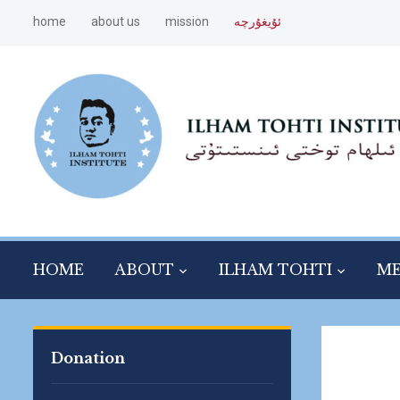
ئۇيغۇرچە
mission
about us
home
HOME
ABOUT
ILHAM TOHTI
ME
Donation