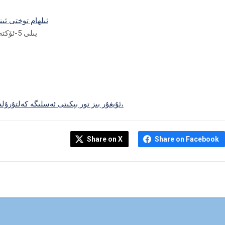
ئىلھام توختى ئى
2020-يىلى 5-ئۆكتەبىر
ئۇيغۇر بىز تور بېكىتى ئەسلىگە كەلتۇرۇلدى،
Share on X
Share on Facebook