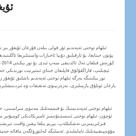
ئۇيغ
ئىلھام توختى ئەپەندىم ئۆز قولى بىلەن قۇرغان ئۇيغۇر بىز ت
پۈتۈن خىتايغا، بۇ ئارقىلىق دۇنيا ئاخبارات ۋاستىلىرىغا ئاڭلى
كۈ
ئېچىلىپ، قاراڭغۇلۇق قاپلىغان خىتاي ئىنتېرنېت تورىدىكى 
تور بېكىتىگە يەرگە ئىلھام توختى ئەپەندىم باشلىق ئۇيغۇر
يازغان ئوتلۇق يازمىلىرى، نەزەرىيىۋى تەتقىقات ۋە ئىزدىنىشلىر
ئىلھام توختى ئەپەندىمنىڭ بۇ قىممەتلىك مەنىۋى مىراسىنى، خە
ئۈچۈن، ئىلھام توختى ئىنىستىتۇتىمىز ئامېرىكادىكى كومپۇتېر 
قىزلىرىمىزنى تەشكىللەپ، يېرىم يىلغا يېقىن ۋاقىت تىرىش