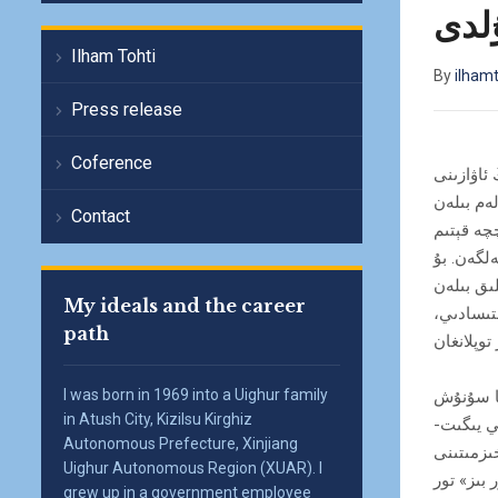
ۇلدى
Ilham Tohti
By
ilham
Press release
Coference
 ئاۋازىنى
لەم بىلەن
Contact
ىپ، نەچچە قېتىم
لگەن. بۇ
لىق بىلەن
My ideals and the career
تىسادىي،
path
I was born in 1969 into a Uighur family
غا سۇنۇش
in Atush City, Kizilsu Kirghiz
ي يىگىت-
Autonomous Prefecture, Xinjiang
ىزمىتىنى
Uighur Autonomous Region (XUAR). I
ولغان ئارىلىقتا «ئۇيغۇر بىز» تور
grew up in a government employee