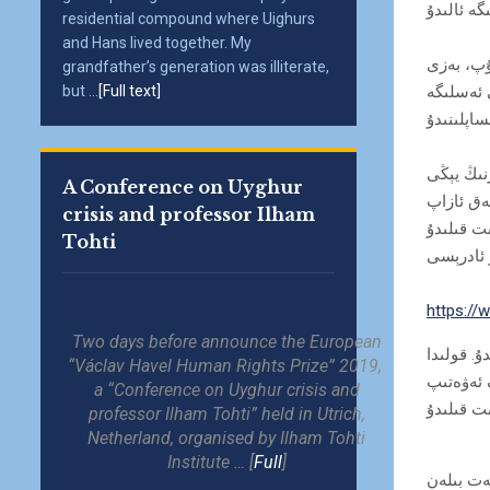
residential compound where Uighurs
and Hans lived together. My
لۇپ، بەزى
grandfather’s generation was illiterate,
 ئەسلىگە
but ...
[Full text]
نىڭ يېڭى
A Conference on Uyghur
رى ختاي تۈرمىسىدە ناھەق ئازاپ
crisis and professor Ilham
Tohti
https://
Two days before announce the European
. قولىدا
“Václav Havel Human Rights Prize” 2019,
گ ئەۋەتىپ
a “Conference on Uyghur crisis and
professor Ilham Tohti” held in Utrich,
Netherland, organised by Ilham Tohti
Institute … [
Full
]