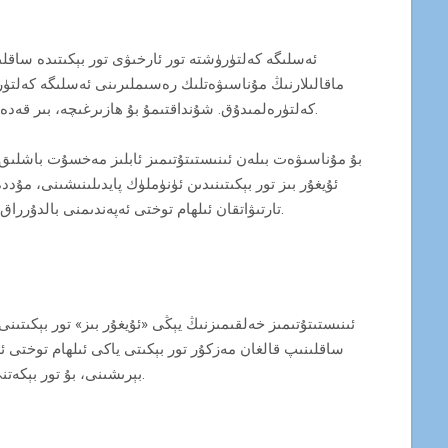
ئەسلىگە كەلتۈرۈشتە تور ئارخىۋى تور بېكىتىدە ساقلىنى
ماقالىلارنىڭ مۇناسىۋەتلىك رەسىملىرىنى ئەسلىگە كەلتۈر
كەلتۈرەلمىدۇق. شۇنداقتىمۇ بۇ ھازىرغىچە، بىر قەدەر تولۇق بولغان ئۇيغۇر بىز تور بېكىتىنىڭ كۆپەيتىلگە بىر نۇسخسى بولۇپ ھېساپلىنىدۇ.
بۇ مۇناسىۋەت بىلەن ئىنىستىتۇتىمىز ئابلىز مەخسۇت باشلىق 
تارتىۋاتقان ئىلھام توختى ئەپەندىمنى بالدۇرراق قۇتۇلدۇرۇپ چىقىش ئۈچۈن ئىنىستىتىمىز بىرلىكتە ھەرىكەت قىلىشنى ئۈمىت قىلىدۇ.
ئىنىستىتۇتىمىز خەلقىمىزنىڭ يېڭى «ئۇيغۇر بىز» تور بېكىتى
ساقلىنىپ قالغان مەزكۇر تور بېكىتى ياكى ئىلھام توختى ئە
بېرىشىنى، بۇ تور بېكەتنى تېخمۇ مۇكەمەملەشتۈرۈش ئۈچۈن ياردەم بولۇشىڭلارنى سەمىمىي ئۈمىت قىلىدۇ.