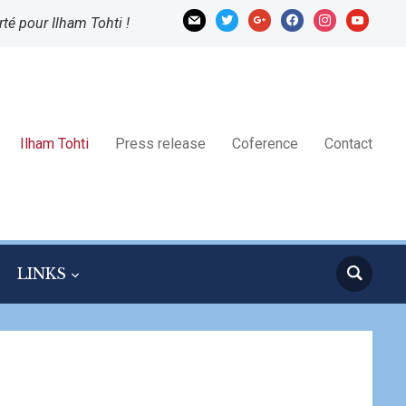
mail
twitter
google
facebook
instagram
youtube
rté pour Ilham Tohti !
Ilham Tohti
Press release
Coference
Contact
LINKS