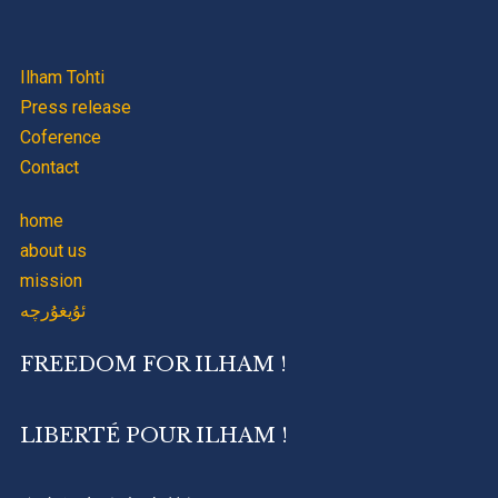
Ilham Tohti
Press release
Coference
Contact
home
about us
mission
ئۇيغۇرچە
FREEDOM FOR ILHAM !
LIBERTÉ POUR ILHAM !