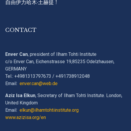
自由伊力哈木·土赫提 !
CONTACT
Enver Can
, president of Ilham Tohti Institute
c/o Enver Can, Eichenstrasse 19,85235 Odelzhausen,
GERMANY
Tel.: +4981313797673 / +491738912048
Email:
enver.can@web.de
Aziz Isa Elkun
, Secretary of Ilham Tohti Institute. London,
United Kingdom
Email:
elkun@ilhamtohtiinstitute.org
www.azizisa.org/en