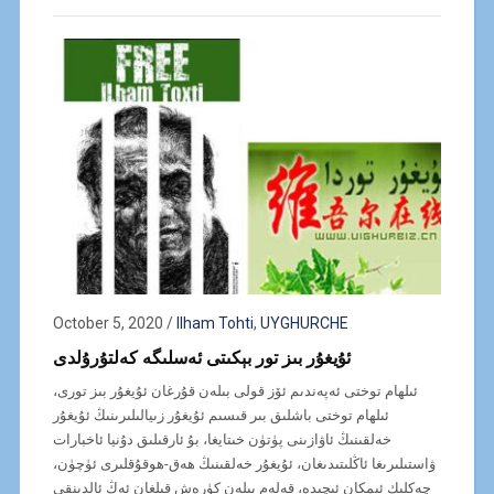
October 5, 2020
/
Ilham Tohti
,
UYGHURCHE
ئۇيغۇر بىز تور بېكىتى ئەسلىگە كەلتۇرۇلدى
ئىلھام توختى ئەپەندىم ئۆز قولى بىلەن قۇرغان ئۇيغۇر بىز تورى،
ئىلھام توختى باشلىق بىر قىسىم ئۇيغۇر زىيالىلىرىنىڭ ئۇيغۇر
خەلقىنىڭ ئاۋازىنى پۈتۈن خىتايغا، بۇ ئارقىلىق دۇنيا ئاخبارات
ۋاستىلىرىغا ئاڭلىتىدىغان، ئۇيغۇر خەلقىنىڭ ھەق-ھوقۇقلىرى ئۈچۈن،
چەكلىك ئىمكان ئىچىدە، قەلەم بىلەن كۈرەش قىلغان ئەڭ ئالدىنقى