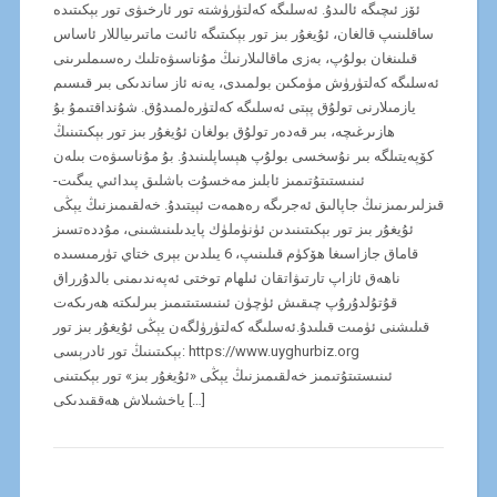
ئۆز ئىچىگە ئالىدۇ. ئەسلىگە كەلتۈرۈشتە تور ئارخىۋى تور بېكىتىدە
ساقلىنىپ قالغان، ئۇيغۇر بىز تور بېكىتىگە ئائىت ماتىرىياللار ئاساس
قىلىنغان بولۇپ، بەزى ماقالىلارنىڭ مۇناسىۋەتلىك رەسىملىرىنى
ئەسلىگە كەلتۈرۈش مۈمكىن بولمىدى، يەنە ئاز ساندىكى بىر قىسىم
يازمىلارنى تولۇق پېتى ئەسلىگە كەلتۈرەلمىدۇق. شۇنداقتىمۇ بۇ
ھازىرغىچە، بىر قەدەر تولۇق بولغان ئۇيغۇر بىز تور بېكىتىنىڭ
كۆپەيتىلگە بىر نۇسخسى بولۇپ ھېساپلىنىدۇ. بۇ مۇناسىۋەت بىلەن
ئىنىستىتۇتىمىز ئابلىز مەخسۇت باشلىق پىدائىي يىگىت-
قىزلىرىمىزنىڭ جاپالىق ئەجرىگە رەھمەت ئېيتىدۇ. خەلقىمىزنىڭ يېڭى
ئۇيغۇر بىز تور بېكىتىنىدىن ئۈنۈملۈك پايدىلىنىشىنى، مۇددەتسىز
قاماق جازاسىغا ھۆكۈم قىلىنىپ، 6 يىلدىن بېرى ختاي تۈرمىسىدە
ناھەق ئازاپ تارتىۋاتقان ئىلھام توختى ئەپەندىمنى بالدۇرراق
قۇتۇلدۇرۇپ چىقىش ئۈچۈن ئىنىستىتىمىز بىرلىكتە ھەرىكەت
قىلىشنى ئۈمىت قىلىدۇ.ئەسلىگە كەلتۈرۈلگەن يېڭى ئۇيغۇر بىز تور
بېكىتىنىڭ تور ئادرېسى: https://www.uyghurbiz.org
ئىنىستىتۇتىمىز خەلقىمىزنىڭ يېڭى «ئۇيغۇر بىز» تور بېكىتىنى
ياخشىلاش ھەققىدىكى […]