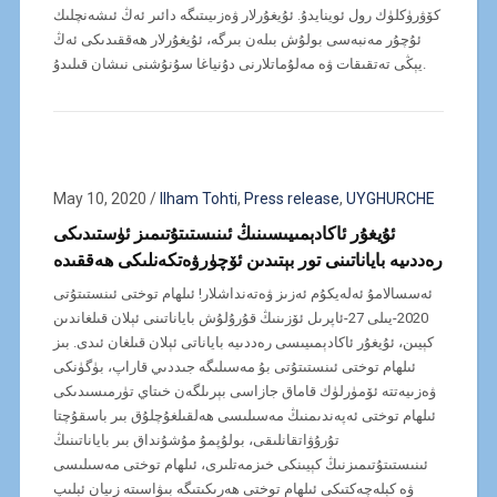
كۆۋرۈكلۈك رول ئوينايدۇ. ئۇيغۇرلار ۋەزىيىتىگە دائىر ئەڭ ئىشەنچلىك
ئۇچۇر مەنبەسى بولۇش بىلەن بىرگە، ئۇيغۇرلار ھەققىدىكى ئەڭ
يېڭى تەتقىقات ۋە مەلۇماتلارنى دۇنياغا سۇنۇشنى نىشان قىلىدۇ.
May 10, 2020
/
Ilham Tohti
,
Press release
,
UYGHURCHE
ئۇيغۇر ئاكادېمىيىسىنىڭ ئىنىستىتۇتىمىز ئۈستىدىكى
رەددىيە باياناتىنى تور بېتىدىن ئۆچۈرۋەتكەنلىكى ھەققىدە
ئەسسالامۇ ئەلەيكۇم ئەزىز ۋەتەنداشلار! ئىلھام توختى ئىنستىتۇتى
2020-يىلى 27-ئاپرىل ئۆزىنىڭ قۇرۇلۇش باياناتىنى ئېلان قىلغاندىن
كېيىن، ئۇيغۇر ئاكادېمىيىسى رەددىيە باياناتى ئېلان قىلغان ئىدى. بىز
ئىلھام توختى ئىنستىتۇتى بۇ مەسىلىگە جىددىي قاراپ، بۈگۈنكى
ۋەزىيەتتە ئۆمۈرلۈك قاماق جازاسى بېرىلگەن خىتاي تۈرمىسىدىكى
ئىلھام توختى ئەپەندىمنىڭ مەسىلىسى ھەلقىلغۇچلۇق بىر باسقۇچتا
تۇرۇۋاتقانلىقى، بولۇپمۇ مۇشۇنداق بىر باياناتىنىڭ
ئىنىستىتۇتىمىزنىڭ كېيىنكى خىزمەتلىرى، ئىلھام توختى مەسىلىسى
ۋە كېلەچەكتىكى ئىلھام توختى ھەرىكىتىگە بىۋاسىتە زىيان ئېلىپ