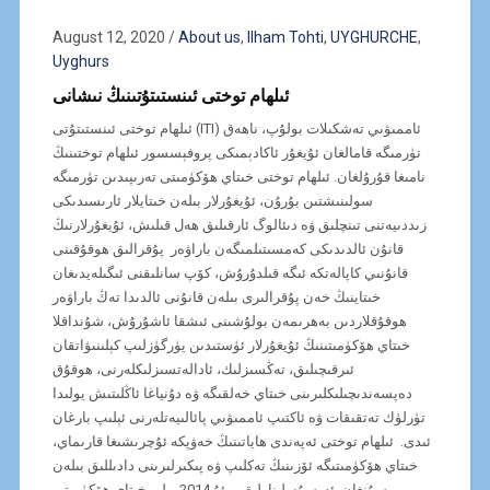
August 12, 2020
/
About us
,
Ilham Tohti
,
UYGHURCHE
,
Uyghurs
ئىلھام توختى ئىنستىتۇتىنىڭ نىشانى
ئىلھام توختى ئىنستىتۇتى (ITI) ئاممىۋىي تەشكىلات بولۇپ، ناھەق
تۈرمىگە قامالغان ئۇيغۇر ئاكادېمىكى پروفېسسور ئىلھام توختىنىڭ
نامىغا قۇرۇلغان. ئىلھام توختى خىتاي ھۆكۈمىتى تەرىپىدىن تۈرمىگە
سولىنىشتىن بۇرۇن، ئۇيغۇرلار بىلەن خىتايلار ئارىسىدىكى
زىددىيەتنى تىنچلىق ۋە دىئالوگ ئارقىلىق ھەل قىلىش، ئۇيغۇرلارنىڭ
قانۇن ئالدىدىكى كەمسىتىلمىگەن باراۋەر پۇقرالىق ھوقۇقىنى
قانۇنىي كاپالەتكە ئىگە قىلدۇرۇش، كۆپ سانلىقنى ئىگىلەيدىغان
خىتاينىڭ خەن پۇقرالىرى بىلەن قانۇنى ئالدىدا تەڭ باراۋەر
ھوقۇقلاردىن بەھرىمەن بولۇشىنى ئىشقا ئاشۇرۇش، شۇنداقلا
خىتاي ھۆكۈمىتىنىڭ ئۇيغۇرلار ئۈستىدىن يۈرگۈزلىپ كېلىنىۋاتقان
ئىرقىچىلىق، تەڭسىزلىك، ئادالەتسىزلىكلەرنى، ھوقۇق
دەپسەندىچىلىكلىرىنى خىتاي خەلقىگە ۋە دۇنياغا ئاڭلىتىش يولىدا
تۈرلۈك تەتقىقات ۋە ئاكتىپ ئاممىۋىي پائالىيەتلەرنى ئېلىپ بارغان
ئىدى. ئىلھام توختى ئەپەندى ھاياتىنىڭ خەۋپكە ئۇچرىشىغا قارىماي،
خىتاي ھۆكۈمىتىگە ئۆزىنىڭ تەكلىپ ۋە پىكىرلىرىنى دادىللىق بىلەن
سۇنغان. ئەپسۇسلىنارلىقى، ئۇ 2014-يىلى خىتاي ھۆكۈمىتى