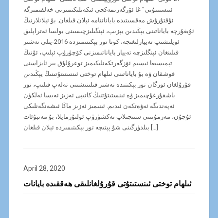
ئىنستىتۇتى” غا ئۆزگەرتمەكچى ئىكەنلىكىمىزنى خەلقىمىزگە
ئۇقتۇرۇش مەقسىتىدە باياناتنامە ئېلان قىلغان. بۇ ئېلانلارنىڭ
ئۇيغۇرچە باياناتىنى يېڭىدىن يېزىپ، ئېنگىلىزچىسىنى بولسا ئەتراپلىق
ئويلىشىپ تەييارلىغىچە، كونا تور بېكىتىمىزدە 2016-يىلى نەشىر
قىلىنغان ئېنگلىزچە تەييار باياناتىمىزنى كۆچۈرۈپ ئېلىپ، ئۇنىڭ
تېمىسىغا ئىسىم ئۆزگەرتكەنلىكىمىز توغرۇلۇق بىر ئابزاسنى
قوشقان ۋە بۇ باياناتىنى ئىلھام توختى ئىنستىتۇتىنىڭ يېڭىدىن
قۇرۇلغان ئورگان تور بېكىتىدە نەشىر قىلىنىشىنى تەلەپ قىلىپ، تور
باشقۇرغۇچىمىز ۋە ئىنستىتۇتنىڭ كاتىپى ئەزىز ئەيسا ئەلكۈن
ئەپەندىگە ئەۋەتكەن ئىدىم. ئىنىمىز ئەزىز ماڭا ئىشەنگەنلىكى
ئۇچۇن، مەزمۇنىنى سىنچىلاپ تەكشۈرۈپ ئولتۇرمايلا، بۇ مەتبۇئات
بىلدۈرگىنى شۇ پېتىچە تور بېكىتىمىزدە ئېلان قىلغان […]
April 28, 2020
ئىلھام توختى ئىنستىتۇتى قۇرۇلغانلىقى ھەققىدە بايانات