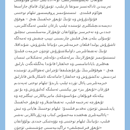
تەرىپىدىن ئادالەتسىز سوتقا تارتىلىپ، ئۆمۈرلۈك قاماق جازاسىغا
ھۆكۈم قىلىندى. ئىنستىتۇتىمىز پروفېسسور ئىلھام توختىنى
قۇتۇلدۇرۇش ۋە ئۇنىڭ ئۇيغۇر خەلقىنىڭ ھەق – ھوقۇق
دەپسەندىچىلىكلىرى ئۈستىدە ئېلىپ بارغان ئىلمىي ئەمگەكلىرىنى،
جىددىي ۋە تەخىرسىز بولۇۋاتقان ئۇيغۇرلار مەسىلىسىنى تىنچلىق
ئۇسۇلى بىلەن ھەل قىلىش چارىسىنى تېپىپ چىقىش ۋە ئەمەلگە
ئاشۇرۇش يولىدا قىلغان خىزمەتلىرىنى دۇنياغا بىلدۈرۈش، شۇنداقلا،
ئۇنىڭ تەتقىقاتلىرىنى داۋاملاشتۇرۇش ئۈچۈن خىزمەت قىلىدۇ؛
ئىنستىتۇتىمىز ئۇيغۇرلارنىڭ بىرلەشكەن دۆلەتلەر تەشكىلاتى ئىنسان
ھەقلىرى باياناتنامىسى ۋە خەلقئارا قانۇندا بەلگىلەنگەن بارلىق
ھەق – ھوقۇقلىرىنىڭ بۇزغۇنچىلىققا ئۇچراش ئەھۋاللىرى ئۈستىدە
ئىزدىنىش، تەكشۈرۈش ۋە خەلقئارا جامائەتكە ئاشكارىلاش قاتارلىق
خىزمەتلىرىنى پائال تۈردە ئېلىپ بارىدۇ؛ ئىلھام توختى ئەپەندىم
قۇرغان «ئۇيغۇر بىز» تور بېكىتىنى ئەسلىگە كەلتۈرۈش ۋە بۇ تور
بېكەتكە قويۇلغان مۇناسىۋەتلىك ماتېرىياللارنى ئېنگلىزچە ۋە
ئۇيغۇرچە تەرجىمە قىلىپ، تەتقىقاتچىلار ۋە ئۇيغۇر خەلقىنىڭ
پايدىلىنىش ئۈچۈن تەقدىم قىلىنىدۇ؛ ئىلھام توختىنىڭ ھاياتى ۋە ئىش
–پائالىيەتلىرى ھەققىدە مەخسۇس كىتاب ۋە ژۇرناللارنى نەشىر
قىلىپ، دۇنيانىڭ ئىلھام توختىنى ۋە نۆۋەتتىكى جىددى بولۇۋاتقان
«ئۇيغۇر قىرغىنچىلىقى» تراگېدىيەسىنى چۈشىنىشى ئۈچۈن