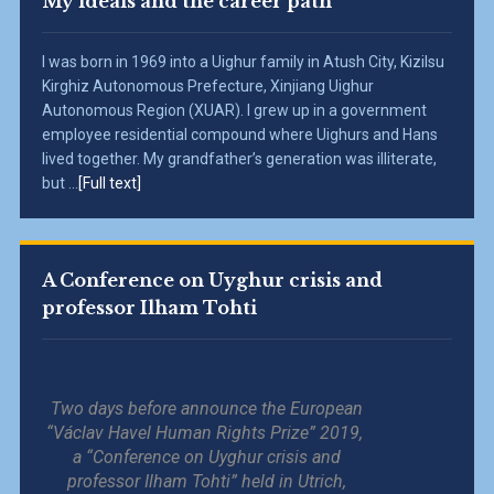
My ideals and the career path
I was born in 1969 into a Uighur family in Atush City, Kizilsu
Kirghiz Autonomous Prefecture, Xinjiang Uighur
Autonomous Region (XUAR). I grew up in a government
employee residential compound where Uighurs and Hans
lived together. My grandfather’s generation was illiterate,
but ...
[Full text]
A Conference on Uyghur crisis and
professor Ilham Tohti
Two days before announce the European
“Václav Havel Human Rights Prize” 2019,
a “Conference on Uyghur crisis and
professor Ilham Tohti” held in Utrich,