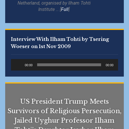
Netherland, organised by Ilham Tohti
Institute … [
Full
]
Interview With Ilham Tohti by Tsering
Woeser on 1st Nov 2009
Audio
00:00
00:00
Player
US President Trump Meets
Survivors of Religious Persecution,
Jailed Uyghur Professor Ilham