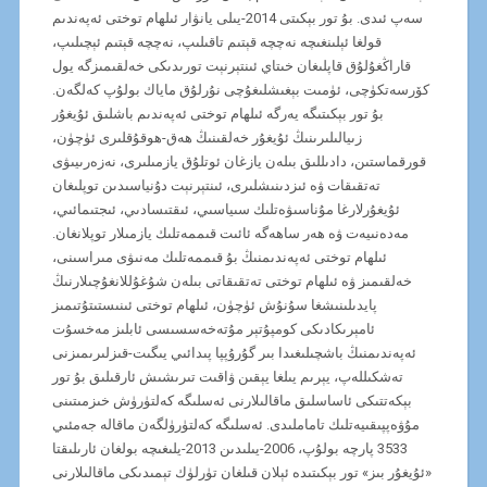
سەپ ئىدى. بۇ تور بېكىتى 2014-يىلى يانۋار ئىلھام توختى ئەپەندىم
قولغا ئېلىنغىچە نەچچە قېتىم تاقىلىپ، نەچچە قېتىم ئېچىلىپ،
قاراڭغۇلۇق قاپلىغان خىتاي ئىنتېرنېت تورىدىكى خەلقىمىزگە يول
كۆرسەتكۈچى، ئۈمىت بېغىشلىغۇچى نۇرلۇق ماياك بولۇپ كەلگەن.
بۇ تور بېكىتىگە يەرگە ئىلھام توختى ئەپەندىم باشلىق ئۇيغۇر
زىيالىلىرىنىڭ ئۇيغۇر خەلقىنىڭ ھەق-ھوقۇقلىرى ئۈچۈن،
قورقماستىن، دادىللىق بىلەن يازغان ئوتلۇق يازمىلىرى، نەزەرىيىۋى
تەتقىقات ۋە ئىزدىنىشلىرى، ئىنتېرنېت دۇنياسىدىن توپلىغان
ئۇيغۇرلارغا مۇناسىۋەتلىك سىياسىي، ئىقتىسادىي، ئىجتىمائىي،
مەدەنىيەت ۋە ھەر ساھەگە ئائىت قىممەتلىك يازمىلار توپلانغان.
ئىلھام توختى ئەپەندىمنىڭ بۇ قىممەتلىك مەنىۋى مىراسىنى،
خەلقىمىز ۋە ئىلھام توختى تەتقىقاتى بىلەن شۇغۇللانغۇچىلارنىڭ
پايدىلىنىشغا سۇنۇش ئۈچۈن، ئىلھام توختى ئىنىستىتۇتىمىز
ئامېرىكادىكى كومپۇتېر مۇتەخەسسىسى ئابلىز مەخسۇت
ئەپەندىمنىڭ باشچىلىغىدا بىر گۇرۇپپا پىدائىي يىگىت-قىزلىرىمىزنى
تەشكىللەپ، يېرىم يىلغا يېقىن ۋاقىت تىرىشىش ئارقىلىق بۇ تور
بېكەتتىكى ئاساسلىق ماقالىلارنى ئەسلىگە كەلتۈرۈش خىزمىتىنى
مۇۋەپپىقىيەتلىك تاماملىدى. ئەسلىگە كەلتۈرۈلگەن ماقالە جەمئىي
3533 پارچە بولۇپ، 2006-يىلىدىن 2013-يلىغىچە بولغان ئارىلىقتا
«ئۇيغۇر بىز» تور بېكىتىدە ئېلان قىلغان تۈرلۈك تېمىدىكى ماقالىلارنى