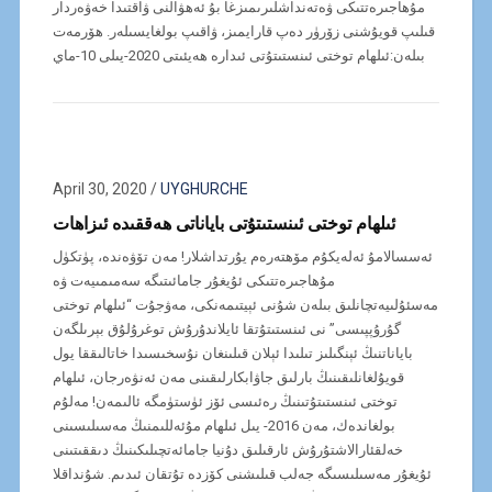
مۇھاجىرەتتىكى ۋەتەنداشلىرىمىزغا بۇ ئەھۋالنى ۋاقتىدا خەۋەردار
قىلىپ قويۇشنى زۆرۈر دەپ قارايمىز، ۋاقىپ بولغايسىلەر. ھۆرمەت
بىلەن:ئىلھام توختى ئىنستىتۇتى ئىدارە ھەيئىتى 2020-يىلى 10-ماي
April 30, 2020
/
UYGHURCHE
ئىلھام توختى ئىنستىتۇتى باياناتى ھەققىدە ئىزاھات
ئەسسالامۇ ئەلەيكۇم مۆھتەرەم يۇرتداشلار! مەن تۆۋەندە، پۈتكۈل
مۇھاجىرەتتىكى ئۇيغۇر جامائىتىگە سەمىمىيەت ۋە
مەسئۇلىيەتچانلىق بىلەن شۇنى ئېيتىمەنكى، مەۋجۇت “ئىلھام توختى
گۇرۇپپىسى” نى ئىنستىتۇتقا ئايلاندۇرۇش توغرۇلۇق بېرىلگەن
باياناتنىڭ ئېنگىلىز تىلىدا ئېلان قىلىنغان نۇسخىسىدا خاتالىققا يول
قويۇلغانلىقىنىڭ بارلىق جاۋابكارلىقىنى مەن ئەنۋەرجان، ئىلھام
توختى ئىنستىتۇتىنىڭ رەئىسى ئۆز ئۈستۈمگە ئالىمەن! مەلۇم
بولغاندەك، مەن 2016- يىل ئىلھام مۇئەللىمنىڭ مەسىلىسىنى
خەلقئارالاشتۇرۇش ئارقىلىق دۇنيا جامائەتچىلىكىنىڭ دىققىتىنى
ئۇيغۇر مەسىلىسىگە جەلب قىلىشنى كۆزدە تۇتقان ئىدىم. شۇنداقلا