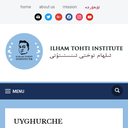
ئۇيغۇرچە
mission
about us
home
mail
twitter
google
facebook
instagram
youtube
MENU
UYGHURCHE