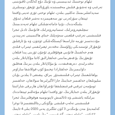
ئىلھام توختىنىڭ ئىدىيىسىنى ۋە ئۇنىڭ دۇچ كەلگەن ئاقىۋىتىنى
تەرغىپ ۋە تەشۋىق قىلىش مەقسىتىدە ياۋرۇپالىق ئۇيغۇر دوستلىرى
سەپداشلىرىمنىڭ تەكلىپى بىلەن، ئىلھام توختى ئۆزى ئەينى ۋاقىتتا
ئېيتقان سۆزلەرنى تور سەھىپمىزدە نەشىر قىلغان ئىدۇق.
بىلىنگەندەك، دۇنيا جامائەتچىلىكى ئىلھام ئەپەندىمنىڭ
تىنچلىقپەرۋەرلىك، ئىنسانپەرۋەرلىك، قانۇننىڭ ئادىل ئىجرا
قىلىنىشىنى تەرغىپ قىلغىنى سەۋەپلىك خىتاي ھاكىمىيىتى تەرىپىدىن
مۇددەتسىز تۈرمە جازاسىغا كېسىلگەنلىكى ئۈچۈن، ۋە بۇ ئارقىلىق
ئۇيغۇرلار ئۈستىدىكى زۇلۇمنىڭ نەقەدەر ئېغىرلىقىنى ئېتىراپ قىلدى
ھەم خەلقىنىڭ قانۇنىي ھوقۇقلىرى ئۇچۇن ئۆزىنى پىدا قىلغان
ئۇيغۇرنىڭ بۇ قەھرىمانىنى خەلقئارالىق كاتتا مۇكاپاتلار بىلەن
تەقدىرلىدى. دەرھەقىقەت، بۇ مۇكاپاتلار بىلەن بىزنىڭ ھەقلىق
داۋايىمىزنىڭ خەلقئارادا تېخىمۇ كۆپ قوللاشقا سازاۋەر
بولغانلىغىنىڭ ئېتىراپ قىلىنىشىدۇر. بىراق، يېقىنقى 3 يىلدىن بۇيان
مىليونلىغان خەلقىمىز خىتاينىڭ جازا لاگېرلىرىغا سولانغان، خەلقىمىز
ئومۇمەن ئىرقىي قىرغىنچىلىققا ئۇچراۋاتقان ھازىرقى شارائىتتا
ئۇيغۇرلار بىلەن خىتايلارنىڭ، ئۆز ۋاقتىدا ئىلھام مۇئەللىم ئېيتقاندەك
بىرلىكتە ياشىشى ۋە ئاتالمىش ئاپتونومىيە ھوقوقلىرىنىڭ ئىجرا
قىلىنىشىنى تەلەپ قىلىشى بۈگۈنكى رىئاللىققىمىزغا توغرا
كەلمەيدۇ. مەن بۇنىڭدىن 3 كۈن ئىلگىرى يەنى 2020-يىلى 4-ئاينىڭ
27-كۈنى “ئىلھام توختى گۇرۇپپىسى” نىڭ نامىنى “ئىلھام توختى