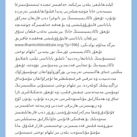
كېلىدىغانلىقى بىلەن بىرلىكتە، خەلقىمىز ئىچىدە ئىنستىتۇتىمىزغا
نىسبەتەن خاتا چۈشەنچىلەرنى پەيدا قىلىۋاتقانلىقىنى نەزەردە
تۇتۇپ، ئۇيغۇر ئاكادېمىيىسىنىڭ بىز ناتوغرا دەپ قارىغان مەزكۇر
باياناتىنى قايتۇرۇۋېلىشنى ۋە بۇ ھەقتە خەلقىمىزگە چۈشەنچە
بېرىشىنى تەلەپ قىلغان ئىدۇق. (ئۇيغۇر ئاكادېمىيىسىنىڭ خاتا
يېزىلغان باياناتىنى قايتۇرۇۋېلىشى ھەققىدە چاقىرىق:
www.ilhamtohtiinstitute.org/?p=596) بىزگە مەلۇم بولدىكى،
ئۇيغۇر ئاكادېمىيىسى ئۆزىنىڭ تور بېتىدىن “ئىلھام توختى
ئىنستىتۇتىنىڭ باياناتىغا رەددىيە” ناملىق باياناتىنى ئېلىپ تاشلاپتۇ.
ئاكادېمىيەنىڭ بۇ ئىجابىي قەدىمدىن مەمنۇنمىز. نۆۋەتتە، ئۇيغۇر
مىللىتى خىتاي ھاكىمىيىتى تەرىپىدىن يۈرگۈزۈلۈۋاتقان ئومۇمىيۇزلۇك
مەدەنىيەت ۋە ئىرقىي قىرغىنچىلىقلىرىغا ئۇچراۋاتقان مۇشۇنداق
تراگېدىيىلىك كۈنلەردە، بىز ئىلھام توختى ئىنستىتۇتى مىللىتىمىزنىڭ
ئومۇمىي مەنپەئەتىنى چىقىش قىلىپ، ۋە ئۇيغۇر تەشكىلاتلىرى ئارا
ئىناق ۋە ھەمكارلىق مۇناسىۋەتلىرىنى نەزەردە تۇتۇپ، پۈتۈن كۇچ
ۋە زېھنىمىزنى ھازىرقى جىددىي ۋەزىيەتتە خەلقىمىزنى
قۇتۇلدۇرۇشقا مەركەزلشەتۇرۇشنى زۆرۈر دەپ قارىغانلىقىمىز
سەۋەبلىك بۇ ھەقتىكى قانۇنىي جاۋابكارلىق مەسىلىلىرىنى
سۈرۈشتە قىلىش قەدىمىمىزنى توختىتىشنى قارار قىلدۇق. مانا
مۇشۇ مۇناسىۋەت بىلەن بىز ئىلھام توختى ئىنستىتۇتى